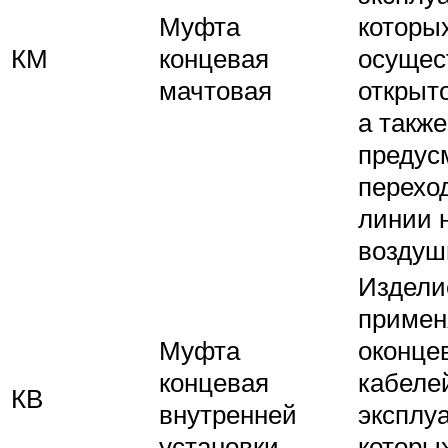
Муфта
которы
КМ
концевая
осущес
мачтовая
открыт
а также
предус
перехо
линии 
воздуш
Издели
примен
Муфта
оконце
концевая
кабеле
КВ
внутренней
эксплу
установки
которы