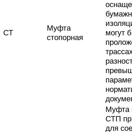
оснащ
бумажн
изоляц
Муфта
СТ
могут 
стопорная
пролож
трассах
разнос
превы
параме
нормат
докуме
Муфта 
СТП пр
для со