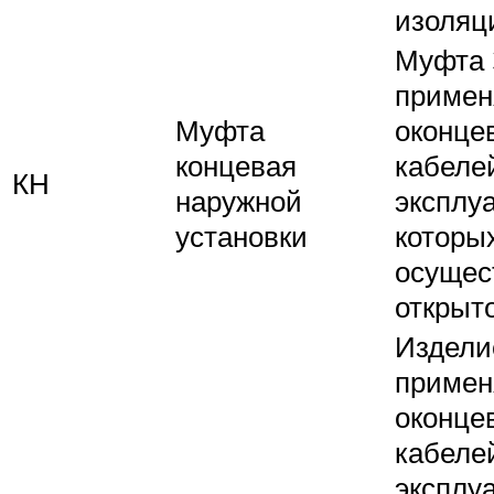
изоляц
Муфта 
примен
Муфта
оконце
концевая
кабеле
КН
наружной
эксплу
установки
которы
осущес
открыт
Издели
примен
оконце
кабеле
эксплу