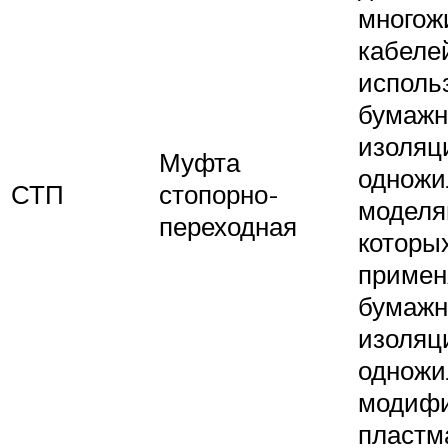
многож
кабелей
исполь
бумажн
изоляц
Муфта
однож
СТП
стопорно-
моделя
переходная
которы
примен
бумажн
изоляци
однож
модифи
пластм