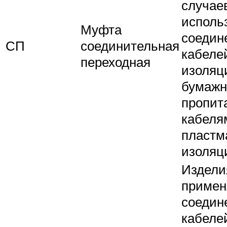
случае
исполь
Муфта
соедин
СП
соединительная
кабелей
переходная
изоляц
бумажн
пропита
кабеля
пластм
изоляц
Издели
примен
соедин
кабеле