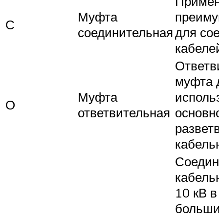
Примен
Муфта
преиму
С
соединительная
для со
кабеле
Ответв
муфта 
Муфта
исполь
О
ответвительная
основн
развет
кабель
Соедин
кабель
10 кВ в
больши