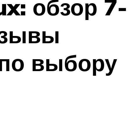
x: обзор 7-
тзывы
 по выбору