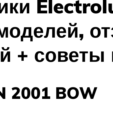
ки Electrolu
моделей, о
й + советы
RN 2001 BOW