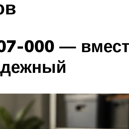
ов
07-000 — вмест
адежный