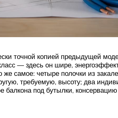
ески точной копией предыдущей моде
класс — здесь он шире, энергоэффек
 же самое: четыре полочки из закале
ругую, требуемую, высоту; два инд
е балкона под бутылки, консервацию 