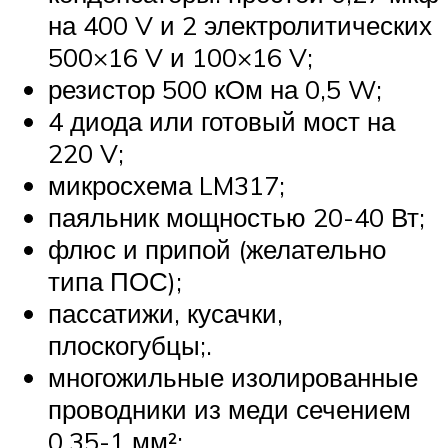
на 400 V и 2 электролитических
500×16 V и 100×16 V;
резистор 500 кОм на 0,5 W;
4 диода или готовый мост на
220 V;
микросхема LM317;
паяльник мощностью 20-40 Вт;
флюс и припой (желательно
типа ПОС);
пассатижи, кусачки,
плоскогубцы;.
многожильные изолированные
проводники из меди сечением
0,35-1 мм²;