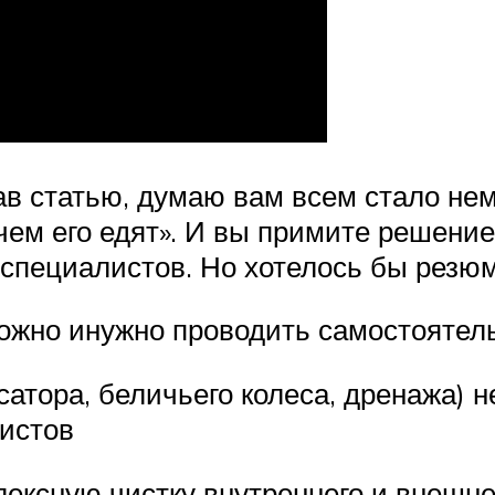
в статью, думаю вам всем стало нем
 чем его едят». И вы примите решение
 специалистов. Но хотелось бы резю
можно инужно проводить самостояте
нсатора, беличьего колеса, дренажа)
истов
лексную чистку внутреннего и внешне