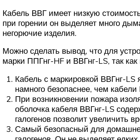
Кабель ВВГ имеет низкую стоимость,
при горении он выделяет много дыма
негорючие изделия.
Можно сделать вывод, что для устр
марки ППГнг-HF и ВВГнг-LS, так как
Кабель с маркировкой ВВГнг-LS 
намного безопаснее, чем кабели 
При возникновении пожара изоля
оболочка кабеля ВВГнг-LS содер
галогенов позволит увеличить в
Самый безопасный для домашней
галогенов. Он не выделяет едких