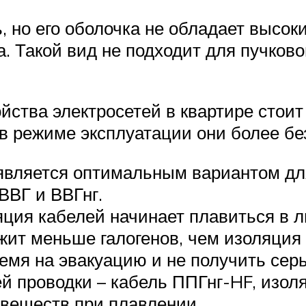
 но его оболочка не обладает высок
. Такой вид не подходит для пучков
ойства электросетей в квартире стои
 в режиме эксплуатации они более бе
является оптимальным вариантом дл
ВВГ и ВВГнг.
ция кабелей начинает плавиться в л
жит меньше галогенов, чем изоляция 
ремя на эвакуацию и не получить сер
 проводки – кабель ППГнг-HF, изол
 веществ при плавлении.