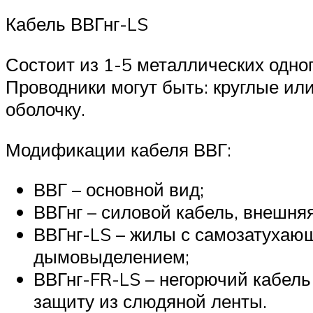
Кабель ВВГнг-LS
Состоит из 1-5 металлических одно
Проводники могут быть: круглые и
оболочку.
Модификации кабеля ВВГ:
ВВГ – основной вид;
ВВГнг – силовой кабель, внешня
ВВГнг-LS – жилы с самозатухающ
дымовыделением;
ВВГнг-FR-LS – негорючий кабел
защиту из слюдяной ленты.