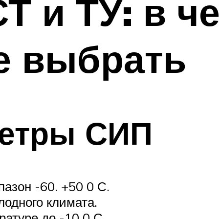
Т и ТУ: в ч
е выбрать
етры СИП
азон -60. +50 0 С.
лодного климата.
атуре до -10 0 С.