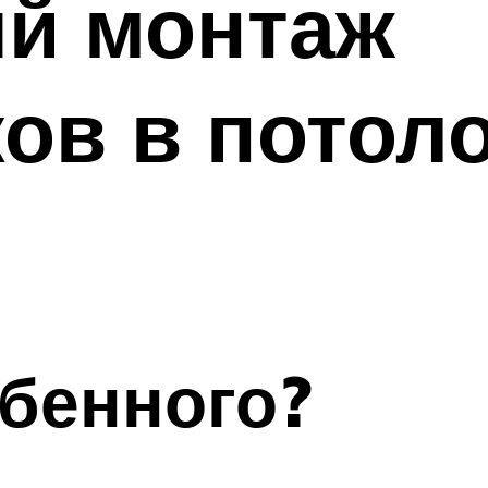
й монтаж
ов в потол
обенного?