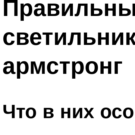
Правильны
Меню
светильник
армстронг
Что в них ос