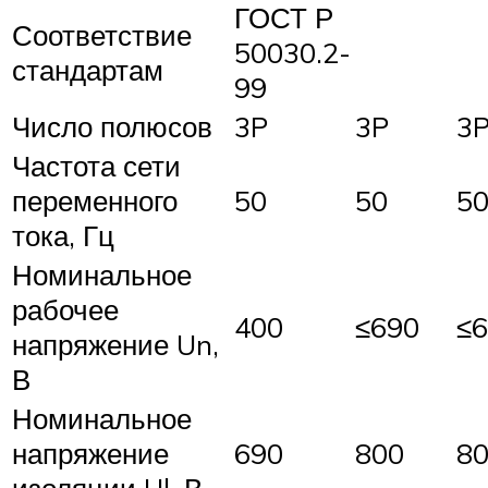
ГОСТ Р
Соответствие
50030.2-
стандартам
99
Число полюсов
3P
3P
3
Частота сети
переменного
50
50
5
тока, Гц
Номинальное
рабочее
400
≤690
≤
напряжение Un,
В
Номинальное
напряжение
690
800
8
изоляции Ul, В