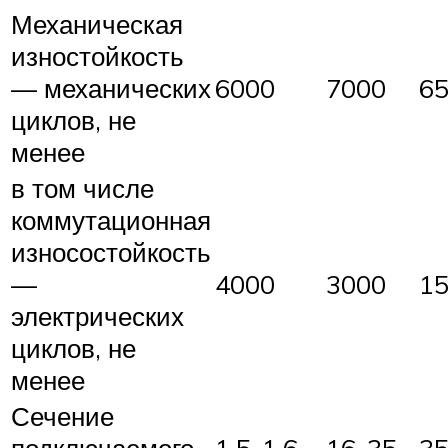
Механическая
изностойкость
— механических
6000
7000
6
циклов, не
менее
в том числе
коммутационная
износостойкость
—
4000
3000
1
электрических
циклов, не
менее
Сечение
подключаемого
1,5-1,6
16-35
35