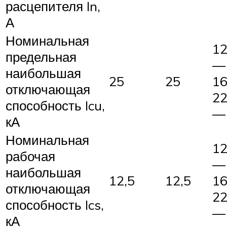
расцепителя In,
А
Номинальная
1
предельная
— 
наибольшая
25
25
16
отключающая
2
способность Icu,
—
кА
Номинальная
1
рабочая
— 
наибольшая
12,5
12,5
16
отключающая
2
способность Ics,
—
кА