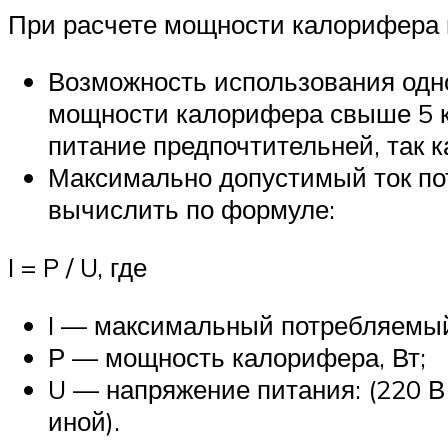
При расчете мощности калорифера 
Возможность использования одно
мощности калорифера свыше 5 к
питание предпочтительней, так к
Максимально допустимый ток пот
вычислить по формуле:
I = P / U, где
I — максимальный потребляемый 
Р — мощность калорифера, Вт;
U — напряжение питания: (220 В
иной).