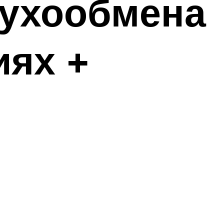
духообмена
иях +