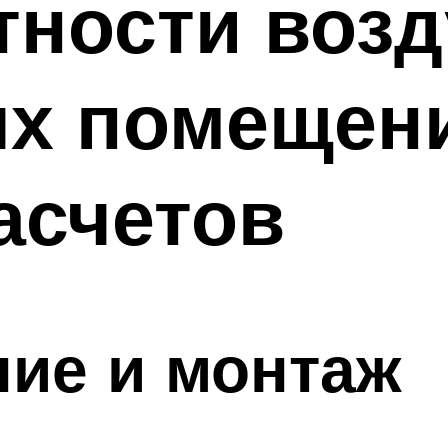
тности воз
ых помещен
асчетов
ие и монтаж