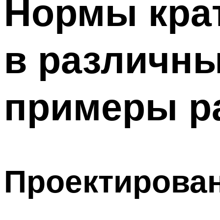
Нормы кра
Меню
в различн
примеры р
Проектирован