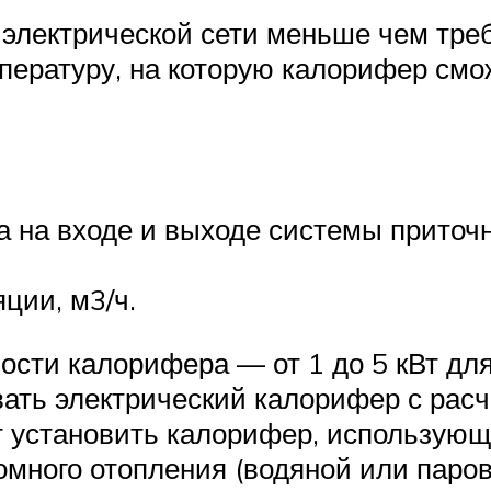
а электрической сети меньше чем тре
ратуру, на которую калорифер смож
а на входе и выходе системы приточн
ции, м3/ч.
ти калорифера — от 1 до 5 кВт для 
вать электрический калорифер с рас
 установить калорифер, использующи
омного отопления (водяной или паро