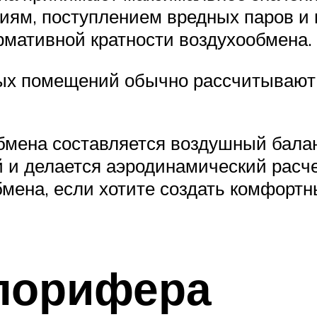
иям, поступлением вредных паров и 
рмативной кратности воздухообмена.
х помещений обычно рассчитывают п
обмена составляется воздушный бала
 и делается аэродинамический расч
бмена, если хотите создать комфорт
лорифера