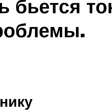
 бьется то
роблемы.
хнику