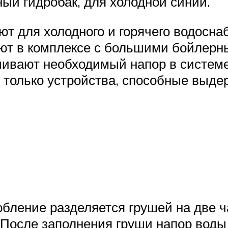
ный гидробак, для холодной синий.
т для холодного и горячего водосна
тают в комплексе с большими бойлер
чивают необходимый напор в системе
 только устройства, способные выде
бление разделяется грушей на две ча
х. После заполнения груши напор вод