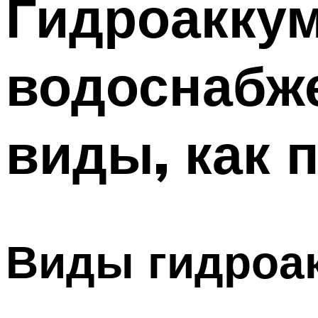
Гидроакку
Меню
водоснабже
виды, как 
Виды гидроа