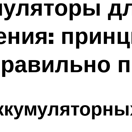
муляторы д
ния: принц
правильно 
ккумуляторны