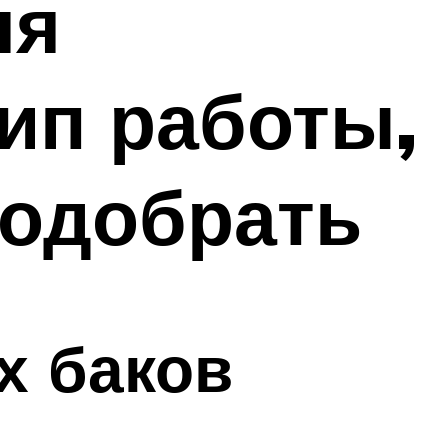
ля
ип работы,
подобрать
х баков