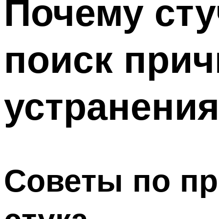
Почему сту
Меню
поиск прич
устранения
Советы по п
стука