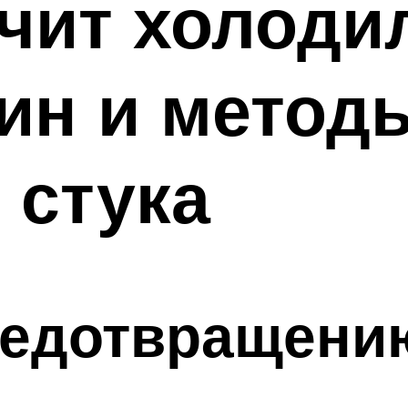
чит холоди
ин и метод
 стука
редотвращени