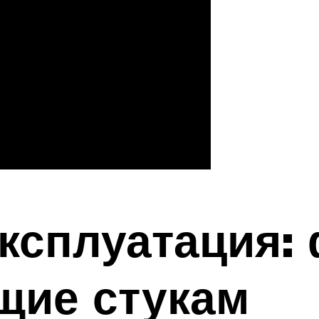
эксплуатация:
щие стукам