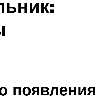
льник:
ы
ю появления