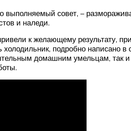
ко выполняемый совет, – разморажив
тов и наледи.
привели к желающему результату, пр
ть холодильник, подробно написано в
тельным домашним умельцам, так и з
боты.