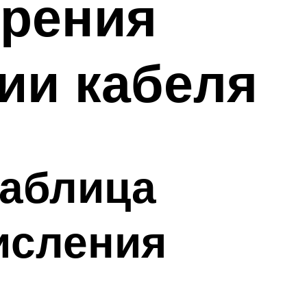
ерения
ии кабеля
таблица
исления