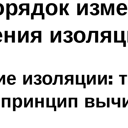
орядок изм
ния изоляц
е изоляции: 
 принцип выч