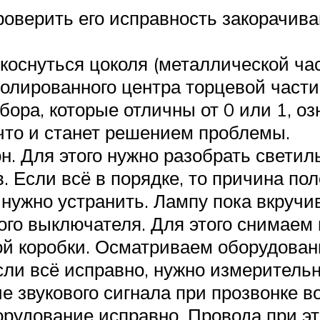
проверить его исправность закорачив
оснуться цоколя (металлической час
олированного центра торцевой части 
бора, которые отличны от 0 или 1, о
 что и станет решением проблемы.
. Для этого нужно разобрать светил
. Если всё в порядке, то причина пол
нужно устранить. Лампу пока вкручив
го выключателя. Для этого снимаем 
ой коробки. Осматриваем оборудован
сли всё исправно, нужно измеритель
е звукового сигнала при прозвонке 
орудование исправно. Провода при э