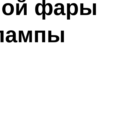
ной фары
 лампы