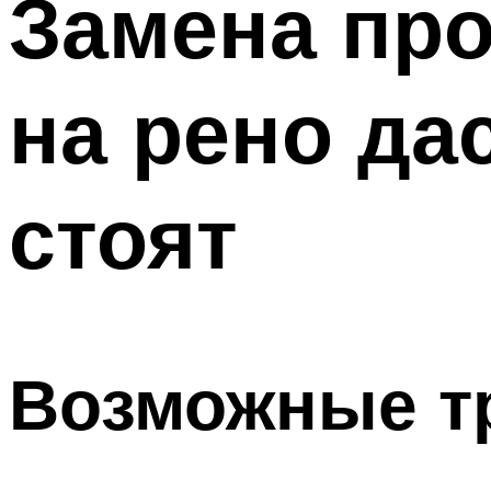
Замена пр
Меню
на рено да
стоят
Возможные т