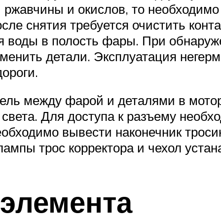
й ржавчины и окислов, то необходимо
ле снятия требуется очистить конта
я воды в полость фары. При обнаруж
аменить детали. Эксплуатация негерм
ороги.
щель между фарой и деталями в мотор
 света. Для доступа к разъему необх
еобходимо вывести наконечник троси
лампы трос корректора и чехол уста
 элемента