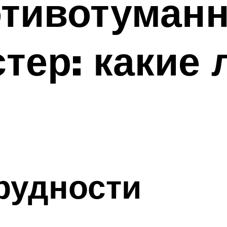
отивотуман
стер: какие
рудности