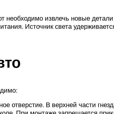
 необходимо извлечь новые детали и
итания. Источник света удерживается
вто
одимо:
чное отверстие. В верхней части гне
коле. При монтаже запрещается прик