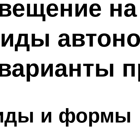
свещение на
 виды автон
 варианты 
иды и формы