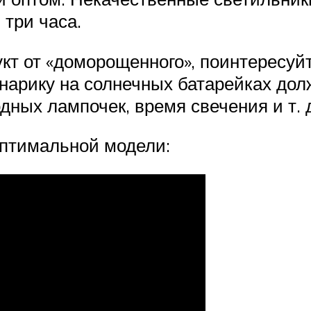
три часа.
кт от «доморощенного», поинтересу
онарику на солнечных батарейках до
дных лампочек, время свечения и т. 
оптимальной модели: