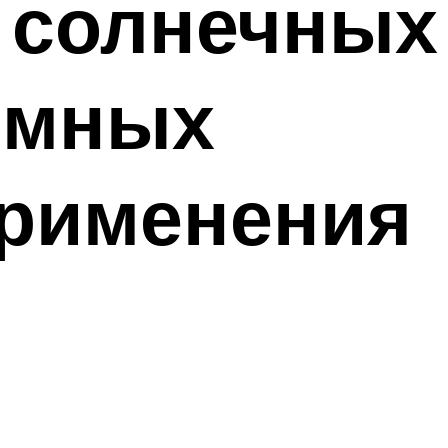
 солнечных
омных
применения