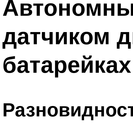
Автономны
Меню
датчиком д
батарейках
Разновиднос