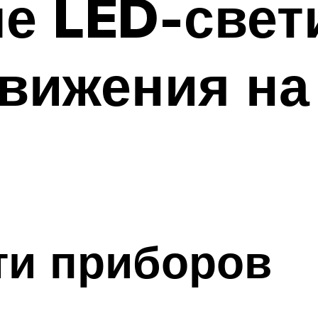
е LED-свет
вижения на
ти приборов