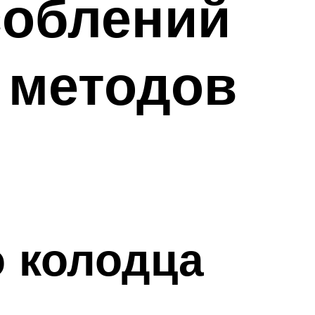
соблений
 методов
о колодца