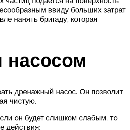
 частиц подается на поверхность
лесообразным ввиду больших затрат
вле нанять бригаду, которая
м насосом
вать дренажный насос. Он позволит
ая чистую.
сли он будет слишком слабым, то
е действия: