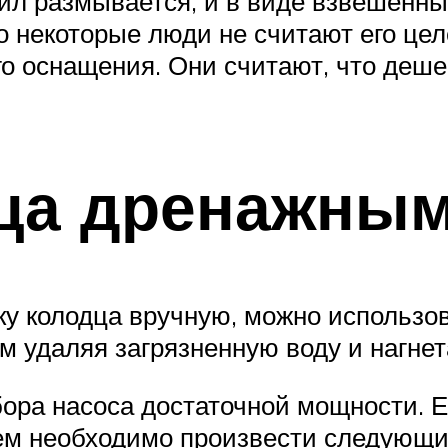
л размывается, и в виде взвешенных
о некоторые люди не считают его це
го оснащения. Они считают, что деше
дца дренажны
ку колодца вручную, можно использо
м удаляя загрязненную воду и нагнет
ора насоса достаточной мощности. Е
тем необходимо произвести следующи