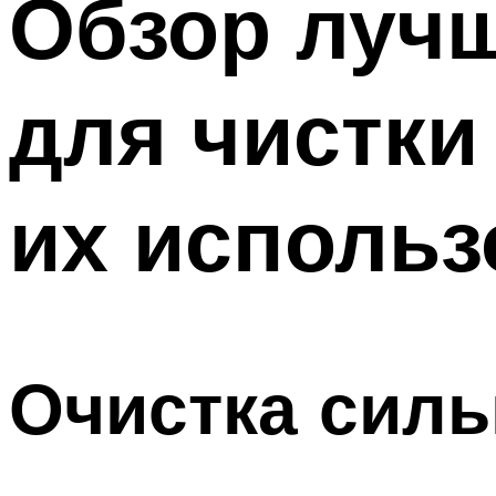
Обзор луч
Меню
для чистки
их использ
Очистка силь