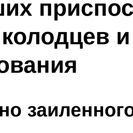
ших приспо
 колодцев и
ования
но заиленног