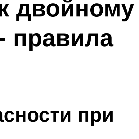
к двойному
+ правила
сности при