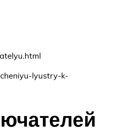
hatelyu.html
ucheniyu-lyustry-k-
лючателей