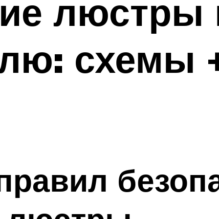
ие люстры 
лю: схемы 
правил безопа
 люстры