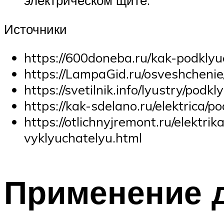
электрическом щите.
Источники
https://600doneba.ru/kak-podklyuc
https://LampaGid.ru/osveshchenie/
https://svetilnik.info/lyustry/po
https://kak-sdelano.ru/elektrica/p
https://otlichnyjremont.ru/elektri
vyklyuchatelyu.html
Применение 