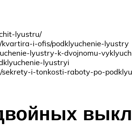
hit-lyustru/
kvartira-i-ofis/podklyuchenie-lyustry
dklyuchenie-lyustry-k-dvojnomu-vyklyuc
odklyuchenie-lyustryi
ka/sekrety-i-tonkosti-raboty-po-podkly
двойных вык