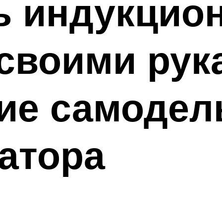
ь индукцио
своими рук
ие самодел
атора