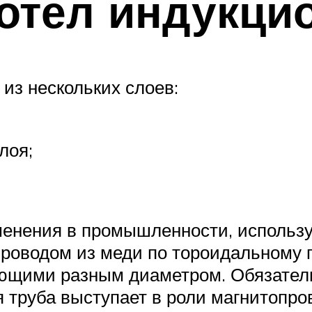
котел индукци
 из нескольких слоев:
лоя;
менения в промышленности, использу
проводом из меди по тороидальному 
щими разным диаметром. Обязатель
я труба выступает в роли магнитопро