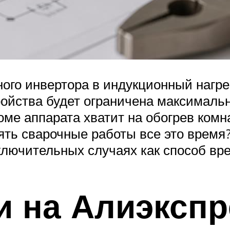
чного инвертора в индукционный нагр
ройства будет ограничена максимал
оме аппарата хватит на обогрев ко
ять сварочные работы все это время?
ключительных случаях как способ вр
и на Алиэкспр