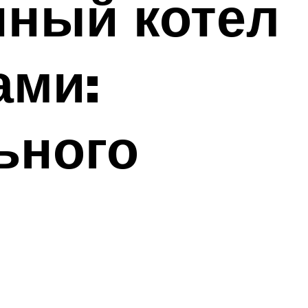
нный котел
ами:
ьного