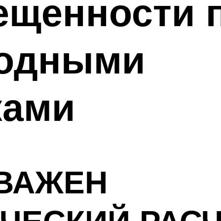
вещенности
иодными
ками
ВАЖЕН
ЧЕСКИЙ РАС