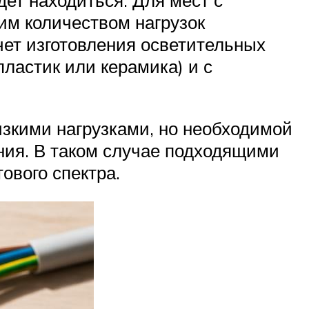
дет находиться. Для мест с
им количеством нагрузок
чет изготовления осветительных
ластик или керамика) и с
зкими нагрузками, но необходимой
ния. В таком случае подходящими
ового спектра.