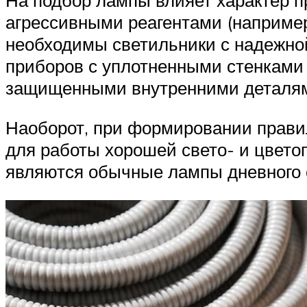
На подбор лампы влияет характер пр
агрессивными реагентами (например
необходимы светильники с надежной
приборов с уплотненными стенками 
защищенными внутренними деталями
Наоборот, при формировании прави
для работы хорошей свето- и цвето
являются обычные лампы дневного с