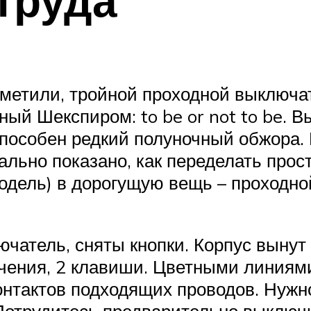
заметили, тройной проходной выключа
ый Шекспиром: to be or not to be. В
способен редкий полуночный обжора
еально показано, как переделать про
одель) в дорогущую вещь – проходн
чатель, сняты кнопки. Корпус вынут 
ючения, 2 клавиши. Цветными линиям
онтактов подходящих проводов. Нужн