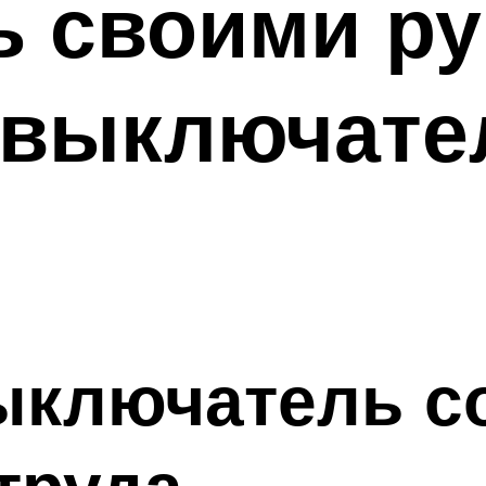
ь своими р
 выключате
ыключатель с
труда