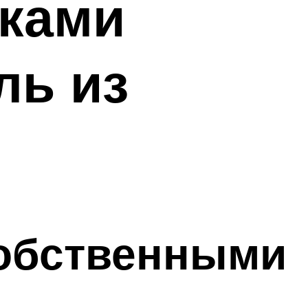
уками
ль из
обственными