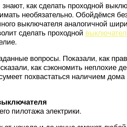
 знают, как сделать проходной выклю
имать необязательно. Обойдёмся без 
чного выключателя аналогичной шири
волит сделать проходной
выключател
елие.
аданные вопросы. Показали, как пра
ссказали, как сэкономить неплохие д
 сумеет похвастаться наличием дома
выключателя
его пилотажа электрики.