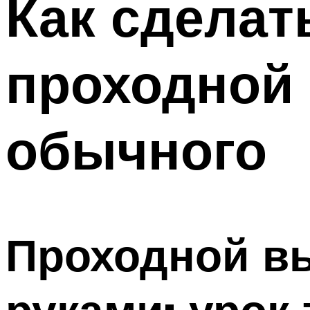
Как сделат
Меню
проходной
обычного
Проходной в
руками: урок 