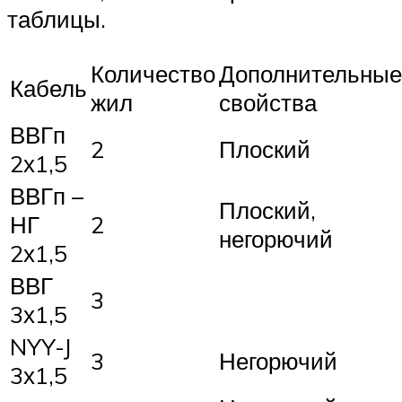
таблицы.
Количество
Дополнительные
Кабель
жил
свойства
ВВГп
2
Плоский
2х1,5
ВВГп –
Плоский,
НГ
2
негорючий
2х1,5
ВВГ
3
3х1,5
NYY-J
3
Негорючий
3х1,5