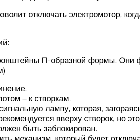
волит отключать электромотор, когда
ий:
кронштейны П-образной формы. Они 
м)
инение.
потом – к створкам.
игнальную лампу, которая, загораясь
екомендуется вверху створок, но это
олжен быть заблокирован.
ить механизм, который будет отключа