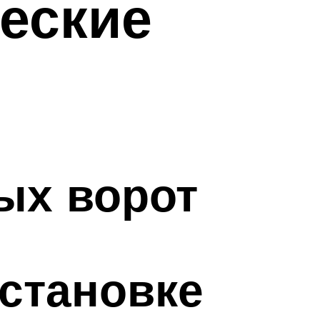
ческие
ых ворот
установке