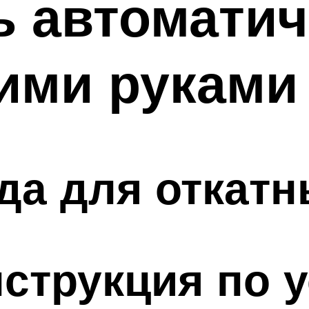
ь автомати
ими руками
а для откатн
струкция по 