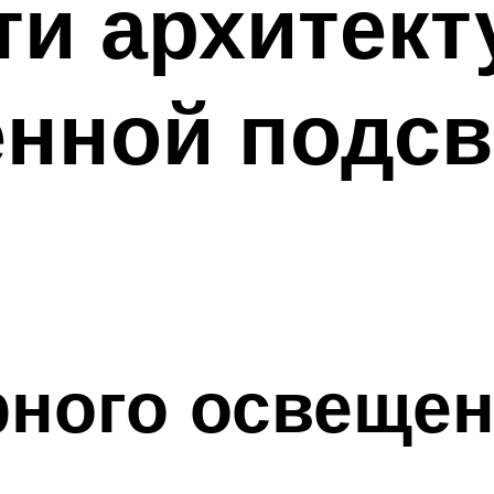
и архитект
нной подсв
рного освеще