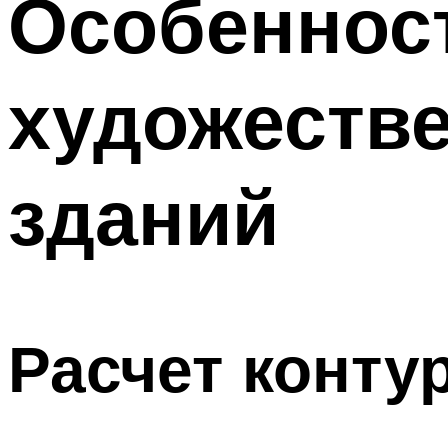
Особенност
Меню
художестве
зданий
Расчет конту