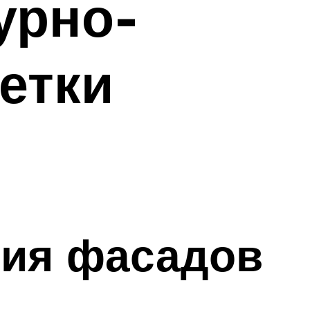
урно-
етки
ния фасадов