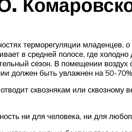
 О. Комаровск
нностях терморегуляции младенцев, 
вает в средней полосе, где холодно д
ельный сезон. В помещении воздух с
нии должен быть увлажнен на 50-70%
отводит сквознякам или сквозному в
ность ни для человека, ни для любог