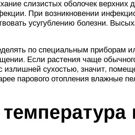
хание слизистых оболочек верхних д
фекции. При возникновении инфекци
твовать усугублению болезни. Высы
делять по специальным приборам ил
ещении. Если растения чаще обычног
 с излишней сухостью, значит, поме
арее парового отопления влажные пе
 температура