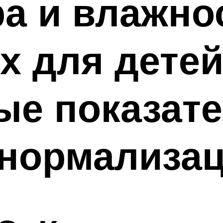
а и влажно
 для детей
е показате
 нормализа