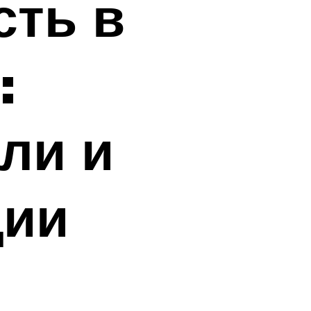
сть в
:
ли и
ции