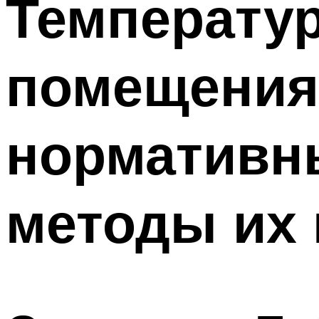
Температур
Меню
помещениях
нормативны
методы их