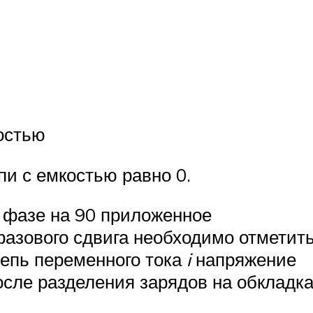
остью
пи с емкостью равно 0.
о фазе на 90 приложенное
фазового сдвига необходимо отметить
цепь переменного тока
i
напряжение
осле разделения зарядов на обкладк