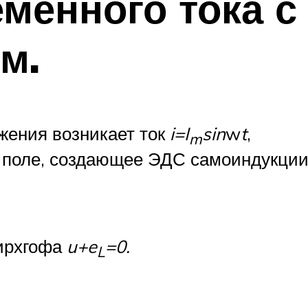
еменного тока 
м.
жения возникает ток
i=I
sin
w
t
,
m
е поле, создающее ЭДС самоиндукци
ирхгофа
u+e
=0.
L