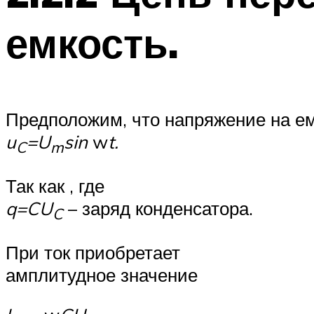
емкость.
Предположим, что напряжение на ем
u
=U
sin
w
t.
C
m
Так как , где
q=CU
– заряд конденсатора.
C
При ток приобретает
амплитудное значение