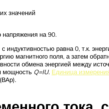
их значений
о напряжения на 90.
с индуктивностью равна 0, т.к. энерг
ргию магнитного поля, а затем обратн
ивности обмена энергией между исто
ая мощность
Q=IU
.
Единица измерени
(ВАр).
еменного тока,