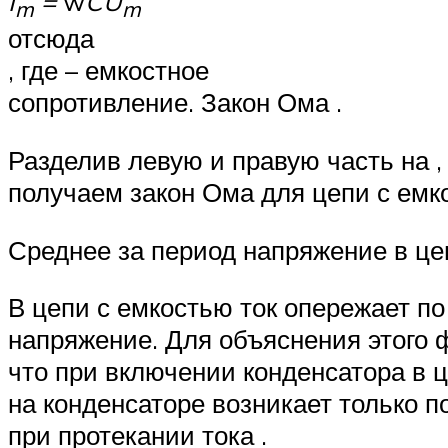
I
=
w
CU
m
m
отсюда
, где – емкостное
сопротивление. Закон Ома .
Разделив левую и правую часть на ,
получаем закон Ома для цепи с емк
Среднее за период напряжение в це
В цепи с емкостью ток опережает п
напряжение. Для объяснения этого 
что при включении конденсатора в 
на конденсаторе возникает только п
при протекании тока .