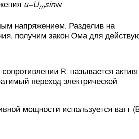
яжения
u=U
sin
w
m
ным напряжением. Разделив на
ния, получим закон Ома для действ
 сопротивлении R, называется актив
ратимый переход электрической
вной мощности используется ватт (В