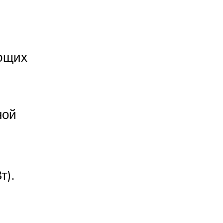
ующих
ной
т).