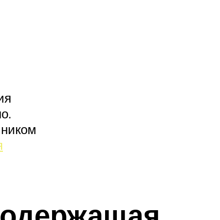
ия
о.
чником
я
 содержащая