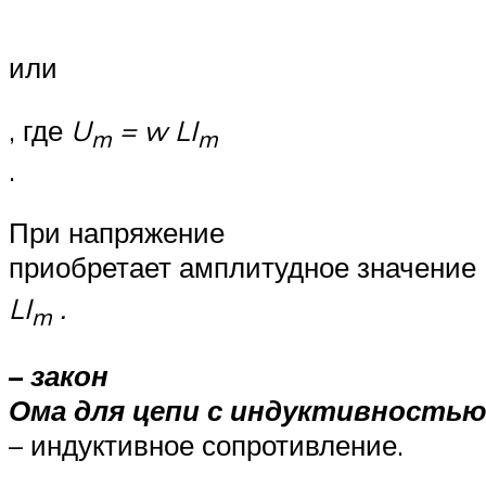
или
, где
U
=
w
LI
m
m
.
При напряжение
приобретает амплитудное значение
LI
.
m
–
закон
Ома для цепи с индуктивностью
– индуктивное сопротивление.