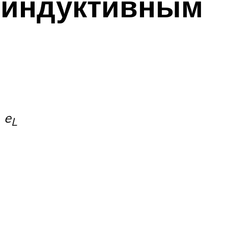
с индуктивным
и
e
L