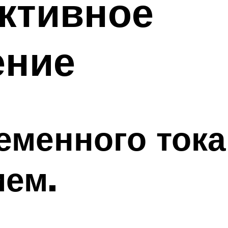
активное
ение
ременного ток
ием.