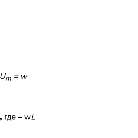
U
=
w
m
,
где –
w
L