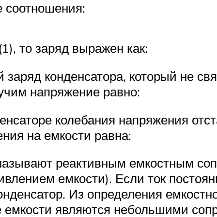
 соотношения:
1), то заряд выражен как:
заряд конденсатора, который не свя
учим напряжение равно:
денсаторе колебания напряжения отс
ения на емкости равна:
называют реактивным емкостным со
лением емкости). Если ток постоянны
конденсатор. Из определения емкостн
е емкости являются небольшими сопр