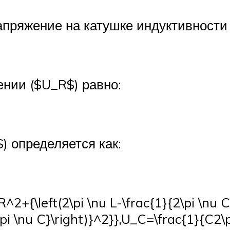
апряжение на катушке индуктивност
нии ($U_R$) равно:
) определяется как:
^2+{\left(2\pi \nu L-\frac{1}{2\pi \nu 
\pi \nu C}\right)}^2}},U_C=\frac{1}{C2\p