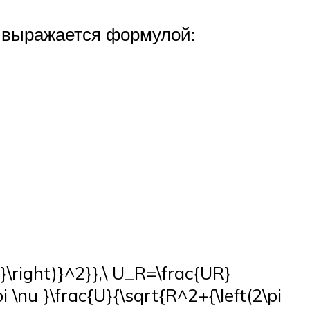
и выражается формулой:
C}\right)}^2}},\ U_R=\frac{UR}
i \nu }\frac{U}{\sqrt{R^2+{\left(2\pi