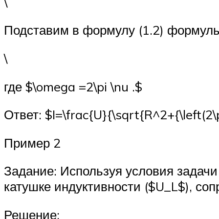
\
Подставим в формулу (1.2) формулы (
\
где $\omega =2\pi \nu .$
Ответ: $I=\frac{U}{\sqrt{R^2+{\left(2\p
Пример 2
Задание: Используя условия задачи
катушке индуктивности ($U_L$), соп
Решение: