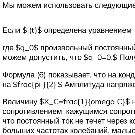
Мы можем использовать следующие
Если $I(t)$ определена уравнением (
где $q_0$ произвольный постоянный 
можем допустить, что $q_0=0.$ Пол
Формула (6) показывает, что на кон
на $frac{pi }{2}.$ Амплитуда напряж
Величину $X_C=frac{1}{omega C}$ 
сопротивлением, кажущимся сопротив
что постоянный ток не течет через 
больших частотах колебаний, малы