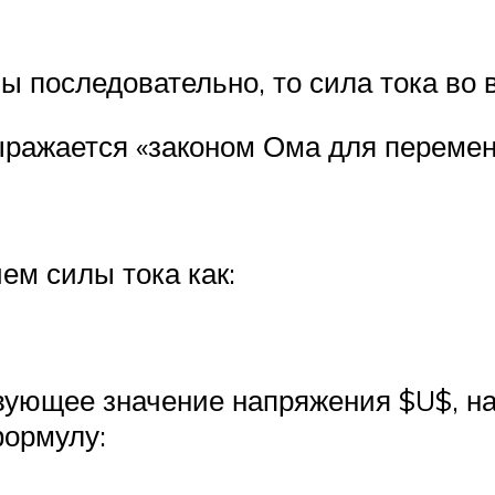
ы последовательно, то сила тока во 
ражается «законом Ома для переменн
ем силы тока как:
ующее значение напряжения $U$, нам
формулу: