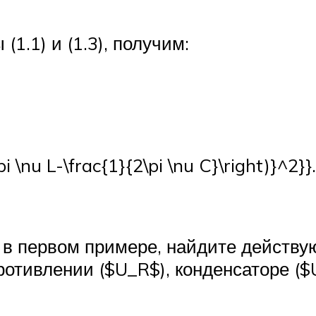
1.1) и (1.3), получим:
i \nu L-\frac{1}{2\pi \nu C}\right)}^2}}
 в первом примере, найдите действ
ротивлении ($U_R$), конденсаторе ($