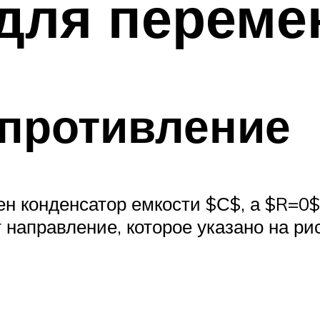
для переме
опротивление
ен конденсатор емкости $С$, а $R=0$
 направление, которое указано на рис