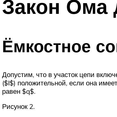
Закон Ома 
Меню
Ёмкостное с
Допустим, что в участок цепи включ
($I$) положительной, если она имеет
равен $q$.
Рисунок 2.