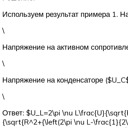
Используем результат примера 1. Н
\
Напряжение на активном сопротивле
\
Напряжение на конденсаторе ($U_C$
\
Ответ: $U_L=2\pi \nu L\frac{U}{\sqrt{R
{\sqrt{R^2+{\left(2\pi \nu L-\frac{1}{2