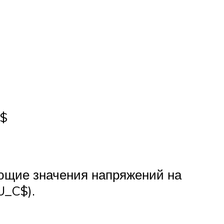
.$
ующие значения напряжений на
U_C$).