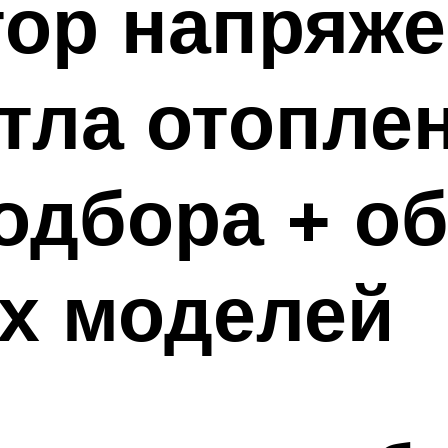
тор напряже
отла отопле
одбора + о
х моделей