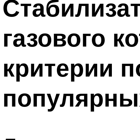
Стабилиза
Меню
газового к
критерии п
популярны