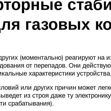
рторные стаб
ля газовых к
других (моментально) реагируют на и
ования от перепадов. Они действую
кальные характеристики устройства
условий или других причин может лег
ыведет из строя даже ту электронику
сти срабатывания).