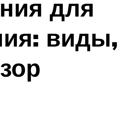
ния для
ния: виды,
бзор