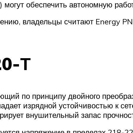
 могут обеспечить автономную работ
шению, владельцы считают Energy PN
20-Т
ющий по принципу двойного преобраз
ладает изрядной устойчивостью к сет
рирует внушительный запас прочнос
уется напряжение в пределах 218-22