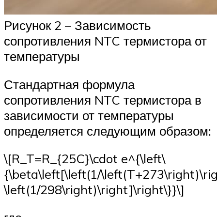
Рисунок 2 – Зависимость
сопротивления NTC термистора от
температуры
Стандартная формула
сопротивления NTC термистора в
зависимости от температуры
определяется следующим образом:
\[R_T=R_{25C}\cdot e^{\left\
{\beta\left[\left(1/\left(T+273\right)\ri
\left(1/298\right)\right]\right\}}\]