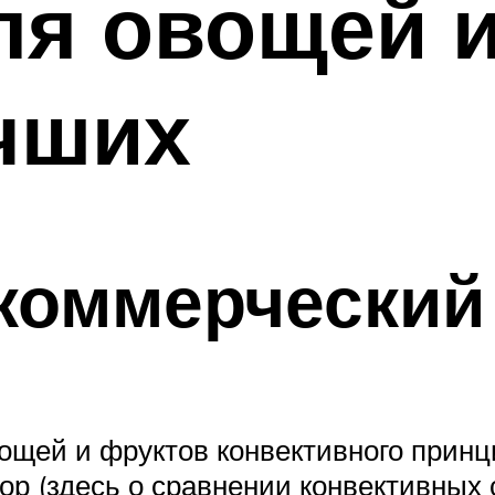
я овощей и
чших
коммерческий
ей и фруктов конвективного принцип
ор (здесь о сравнении конвективных