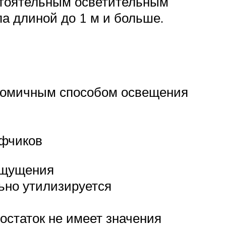
остоятельным осветительным
а длиной до 1 м и больше.
ономичным способом освещения
афчиков
ощущения
ьно утилизируется
достаток не имеет значения