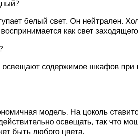
дный?
пает белый свет. Он нейтрален. Хол
 воспринимается как свет заходящего
?
и освещают содержимое шкафов при и
ономичная модель. На цоколь ставит
 действительно освещать, так что м
жет быть любого цвета.