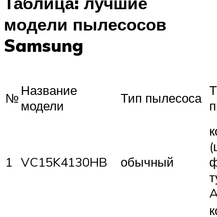
Таблица: лучшие
модели пылесосов
Samsung
Название
Т
№
Тип пылесоса
модели
п
к
(
1
VC15K4130HB
обычный
ф
т
A
к