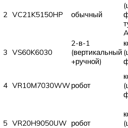
(
2
VC21K5150HP
обычный
ф
т
A
2-в-1
к
3
VS60K6030
(вертикальный
(
+ручной)
ф
к
4
VR10M7030WW
робот
(
ф
к
5
VR20H9050UW
робот
(