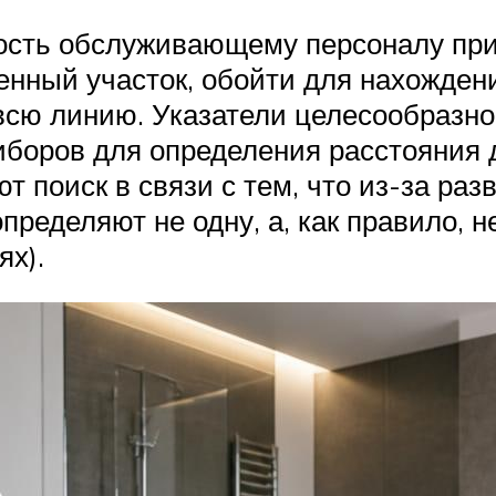
ность обслуживающему персоналу при
енный участок, обойти для нахожден
всю линию. Указатели целесообразно 
боров для определения расстояния д
т поиск в связи с тем, что из-за раз
еделяют не одну, а, как правило, н
ях).