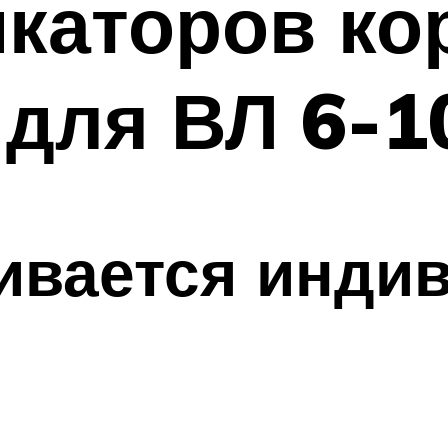
каторов ко
для ВЛ 6-1
аивается инди