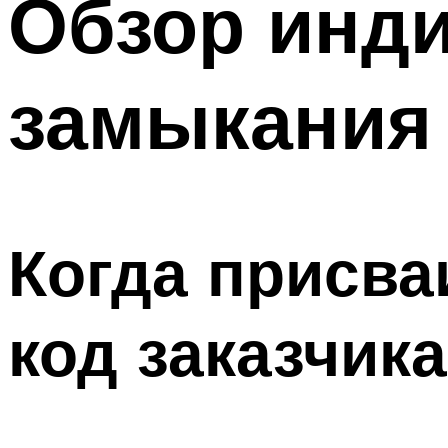
Обзор инди
Меню
замыкания 
Когда присв
код заказчика