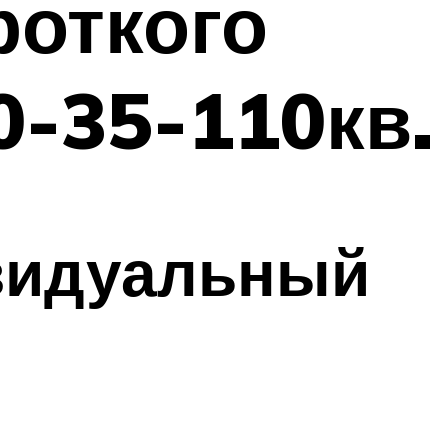
роткого
0-35-110кв.
видуальный