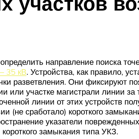
х участков в
определить направление поиска точе
– 35 кВ
. Устройства, как правило, у
чки разветвления. Они фиксируют по
ии или участке магистрали линии за 
люченной линии от этих устройств п
ии (не сработало) короткого замыкан
ространение указатели поврежденных
короткого замыкания типа УКЗ.