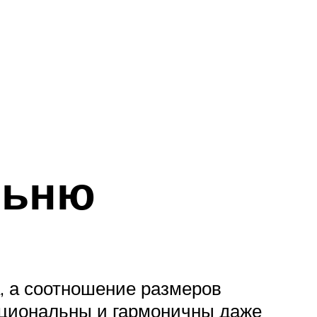
льню
, а соотношение размеров
рциональны и гармоничны даже