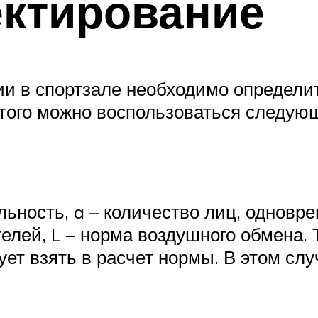
ектирование
ии в спортзале необходимо определ
этого можно воспользоваться следую
льность, a – количество лиц, однов
елей, L – норма воздушного обмена. 
ует взять в расчет нормы. В этом сл