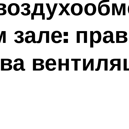
воздухообм
 зале: пра
ва вентиля