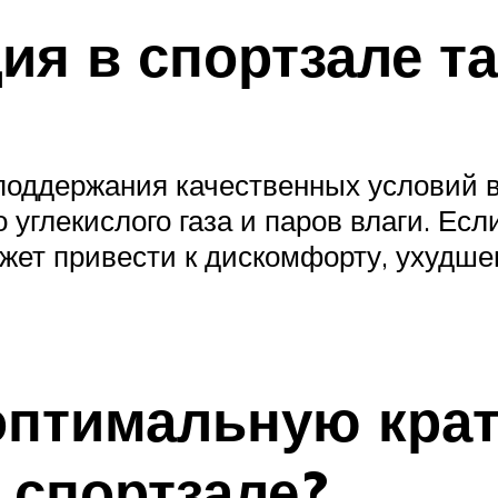
ия в спортзале та
поддержания качественных условий в
глекислого газа и паров влаги. Если
ожет привести к дискомфорту, ухудш
оптимальную кра
 спортзале?