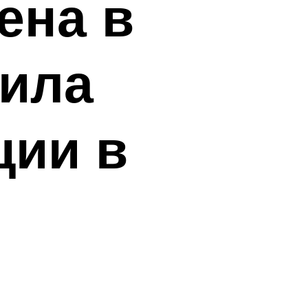
ена в
вила
ции в