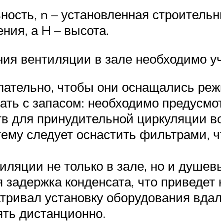
ность, n – установленная строител
ния, а H – высота.
ания вентиляции в зале необходимо
лательно, чтобы они оснащались ре
ть с запасом: необходимо предусмот
тв для принудительной циркуляции во
стему следует оснастить фильтрами, 
ляции не только в зале, но и душев
 задержка конденсата, что приведет
тривал установку оборудования вдали
ять дистанционно.