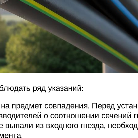
блюдать ряд указаний:
 на предмет совпадения. Перед уста
зводителей о соотношении сечений г
е выпали из входного гнезда, необхо
мента.