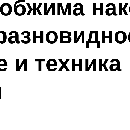
 обжима на
разновидно
 и техника
и