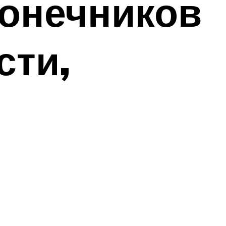
конечников
сти,