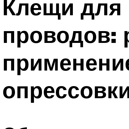
Клещи для
Меню
проводов: 
применение
опрессовк