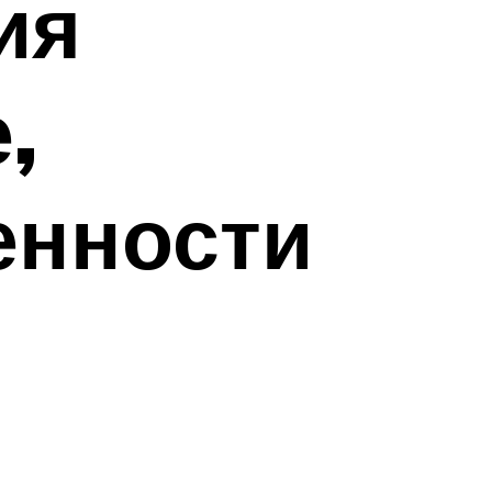
ия
,
енности