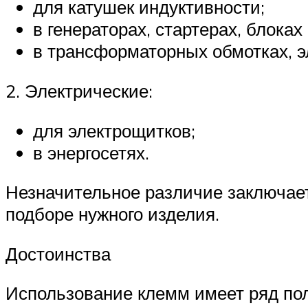
для катушек индуктивности;
в генераторах, стартерах, блоках
в трансформаторных обмотках, э
2. Электрические:
для электрощитков;
в энергосетях.
Незначительное различие заключает
подборе нужного изделия.
Достоинства
Использование клемм имеет ряд по