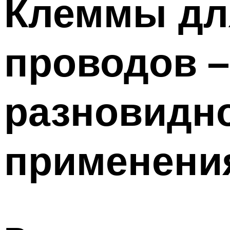
Клеммы дл
Меню
проводов –
разновидно
применени