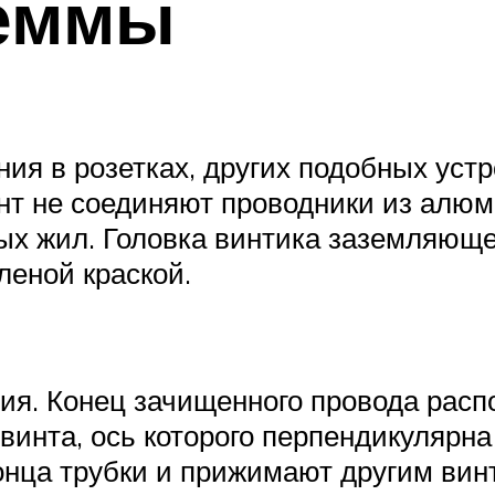
еммы
ия в розетках, других подобных уст
нт не соединяют проводники из алюм
 жил. Головка винтика заземляющего
леной краской.
я. Конец зачищенного провода расп
винта, ось которого перпендикулярна
онца трубки и прижимают другим вин