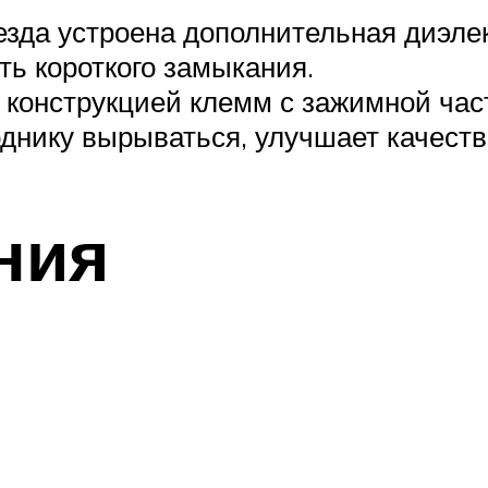
езда устроена дополнительная диэлек
ь короткого замыкания.
 конструкцией клемм с зажимной час
днику вырываться, улучшает качество
ния