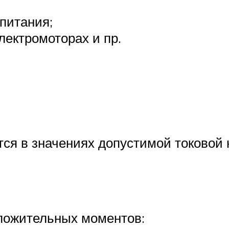
 питания;
лектромоторах и пр.
ся в значениях допустимой токовой н
ложительных моментов: