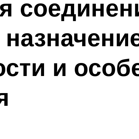
я соединен
 назначение
сти и особ
я