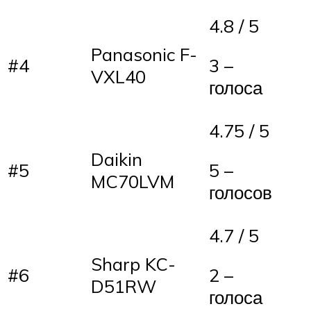
4.8 / 5
Panasonic F-
#4
3 –
VXL40
голоса
4.75 / 5
Daikin
#5
5 –
MC70LVM
голосов
4.7 / 5
Sharp KC-
#6
2 –
D51RW
голоса