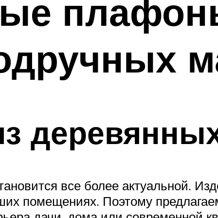
ые плафон
подручных м
из деревянных
ановится все более актуальной. Изд
ьших помещениях. Поэтому предлагае
рьера дачи, дома или современной к