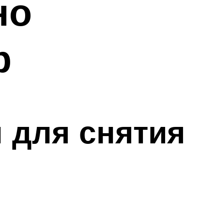
но
р
 для снятия