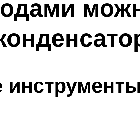
тодами мож
конденсато
 инструменты