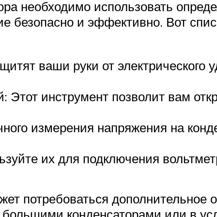
ора необходимо использовать опред
ие безопасно и эффективно. Вот спис
щитят ваши руки от электрического 
й: Этот инструмент позволит вам отк
чного измерения напряжения на конде
зуйте их для подключения вольтметр
ет потребоваться дополнительное о
с большими конденсаторами или в у