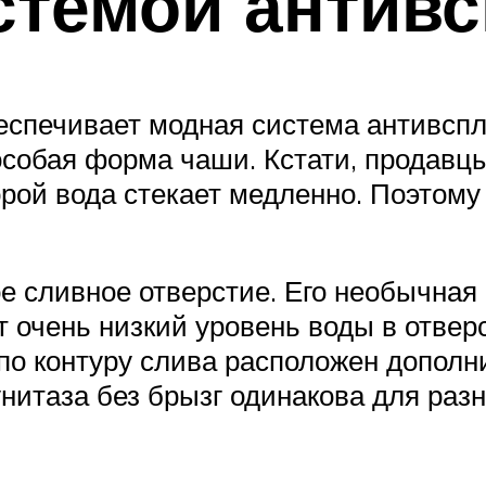
стемой антивс
еспечивает модная система антивспле
особая форма чаши. Кстати, продавцы
торой вода стекает медленно. Поэтом
ое сливное отверстие. Его необычная
 очень низкий уровень воды в отвер
, по контуру слива расположен допо
итаза без брызг одинакова для разн