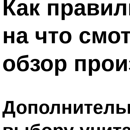
Как правил
Меню
на что смо
обзор прои
Дополнитель
выбору унит