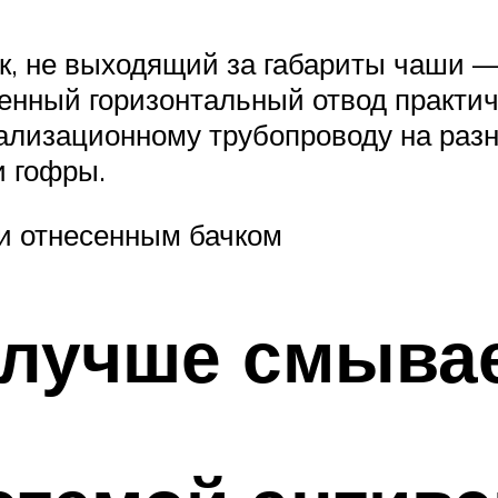
к, не выходящий за габариты чаши —
нный горизонтальный отвод практиче
ализационному трубопроводу на разно
и гофры.
и отнесенным бачком
 лучше смыва