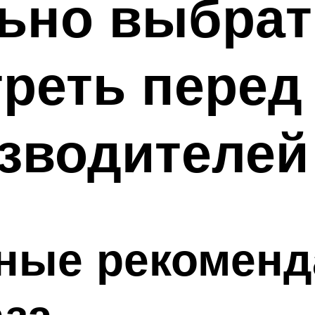
ьно выбрат
треть перед
зводителей
ные рекоменд
аза