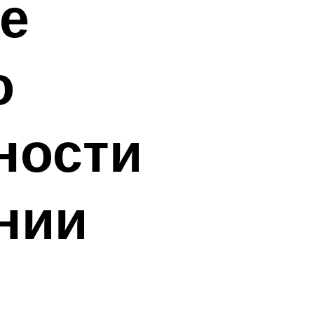
е
о
ности
нии