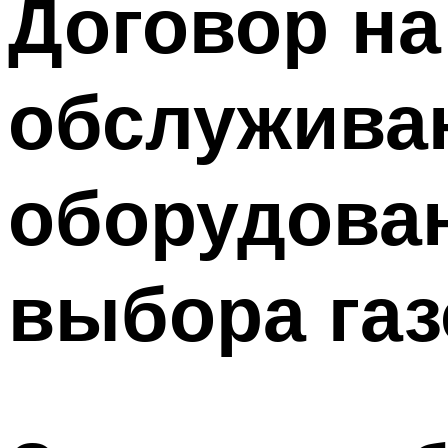
Договор на
Меню
обслуживан
оборудован
выбора га