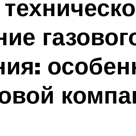
 техническо
ие газовог
ия: особен
зовой компа