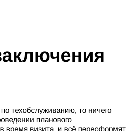
заключения
по техобслуживанию, то ничего
проведении планового
в время визита, и всё переоформят.