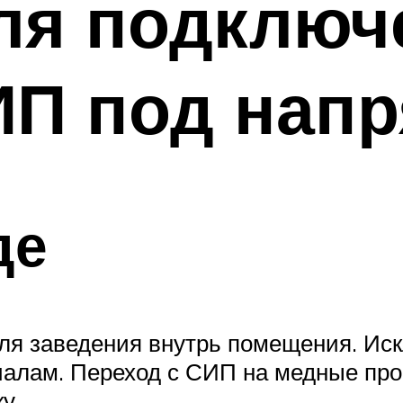
ля подключ
ИП под напр
де
ля заведения внутрь помещения. Ис
иалам. Переход с СИП на медные про
у.