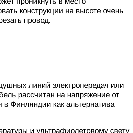
ожет проникнуть в место
овать конструкции на высоте очень
резать провод.
душных линий электропередач или
абель рассчитан на напряжение от
ия в Финляндии как альтернатива
пературы и ультрафиолетовому свету