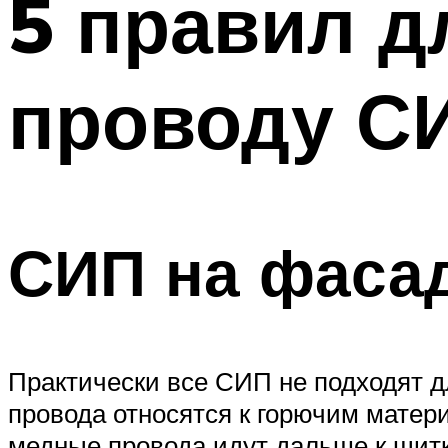
5 правил д
Меню
проводу С
СИП на фаса
Практически все СИП не подходят д
провода относятся к горючим матер
медные провода идут дальше к щитк