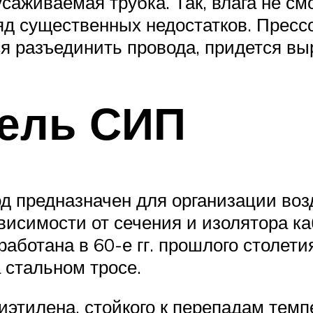
усаживаемая трубка. Так, влага не см
ряд существенных недостатков. Пресс
ся разъединить провода, придется вы
бель СИП
 предназначен для организации воз
висимости от сечения и изолятора к
работана в 60-е гг. прошлого столет
 стальном тросе.
лиэтилена, стойкого к перепадам тем