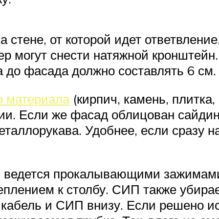
 стене, от которой идет ответвлени
тер могут снести натяжной кронштейн.
 до фасада должно составлять 6 см.
о материала
(кирпич, камень, плитка, 
ии. Если же фасад облицован сайдин
таллорукава. Удобнее, если сразу н
П
ведется прокалывающими зажимами
еплением к столбу. СИП также убирае
ть кабель и СИП внизу. Если решено