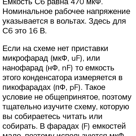
Емкость С6 равна 470 мкФ.
Номинальное рабочее напряжение
указывается в вольтах. Здесь для
С6 это 16 В.
Если на схеме нет приставки
микрофарад (мкФ, uF), или
нанофарад (нФ, nF) то емкость
этого конденсатора измеряется в
пикофарадах (пФ, pF). Такое
условие не общепринятое, поэтому
тщательно изучите схему, которую
вы собираетесь читать или
собирать. В фарадах (F) емкостей
мало, поэтому используются мкФ,