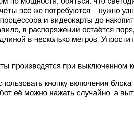
м по мощности, бояться, что светоди
счёты всё же потребуются – нужно у
 процессора и видеокарты до накопит
авило, в распоряжении остаётся поря
длиной в несколько метров. Упрост
ты производятся при выключенном 
спользовать кнопку включения блока
абот её можно нажать случайно, а вы