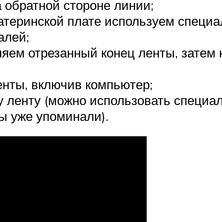
а обратной стороне линии;
атеринской плате используем специа
алей;
вляем отрезанный конец ленты, затем
енты, включив компьютер;
му ленту (можно использовать спец
ы уже упоминали).