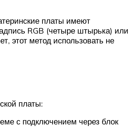
материнские платы имеют
надпись RGB (четыре штырька) или
т, этот метод использовать не
ской платы:
хеме с подключением через блок