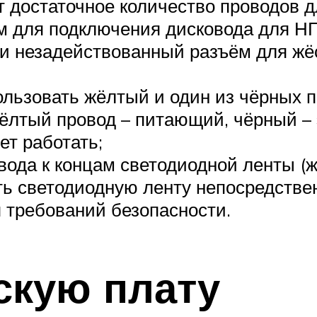
т достаточное количество проводов 
 для подключения дисковода для НГМ
ли незадействованный разъём для жёс
ользовать жёлтый и один из чёрных п
ёлтый провод – питающий, чёрный – 
ет работать;
вода к концам светодиодной ленты (ж
ять светодиодную ленту непосредстве
я требований безопасности.
скую плату