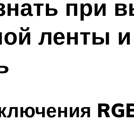
знать при 
ой ленты и 
ь
ключения RGB