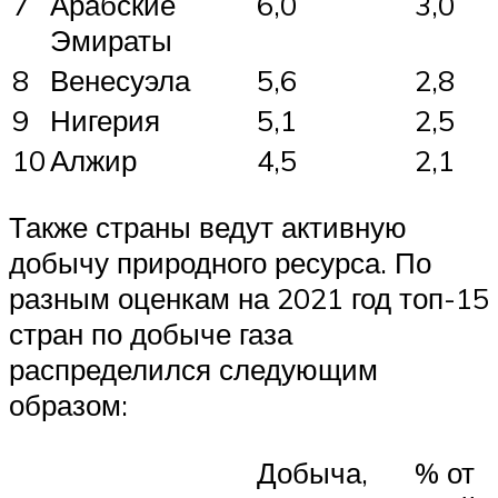
7
Арабские
6,0
3,0
Эмираты
8
Венесуэла
5,6
2,8
9
Нигерия
5,1
2,5
10
Алжир
4,5
2,1
Также страны ведут активную
добычу природного ресурса. По
разным оценкам на 2021 год топ-15
стран по добыче газа
распределился следующим
образом:
Добыча,
% от