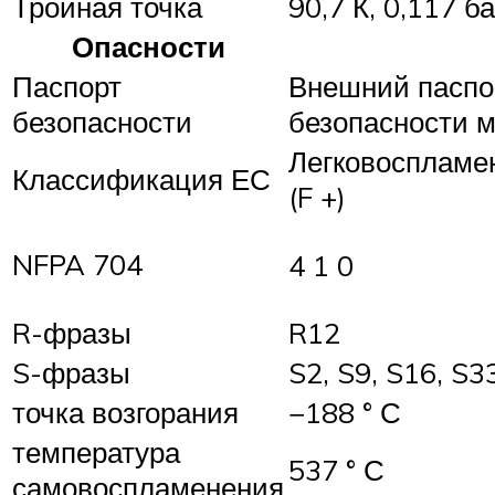
Тройная точка
90,7 К, 0,117 б
Опасности
Паспорт
Внешний паспо
безопасности
безопасности 
Легковосплам
Классификация ЕС
(F +)
NFPA 704
4 1 0
R-фразы
R12
S-фразы
S2, S9, S16, S3
точка возгорания
−188 ° С
температура
537 ° С
самовоспламенения