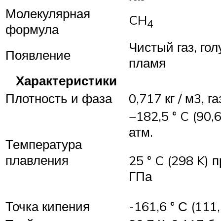
Молекулярная
CH
4
формула
Чистый газ, го
Появление
пламя
Характеристики
Плотность и фаза
0,717 кг / м3, га
−182,5 ° C (90,6
атм.
Температура
плавления
25 ° C (298 K) п
ГПа
Точка кипения
-161,6 ° С (111,