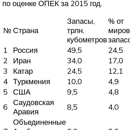
по оценке ОПЕК за 2015 год.
Запасы,
% от
№
Страна
трлн.
миро
кубометров
запас
1
Россия
49,5
24,5
2
Иран
34,0
17,0
3
Катар
24,5
12,1
4
Туркмения
10,0
4,9
5
США
9,5
4,8
Саудовская
6
8,5
4,0
Аравия
Объединенные