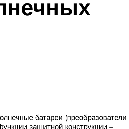
лнечных
солнечные батареи (преобразователи
функции защитной конструкции –