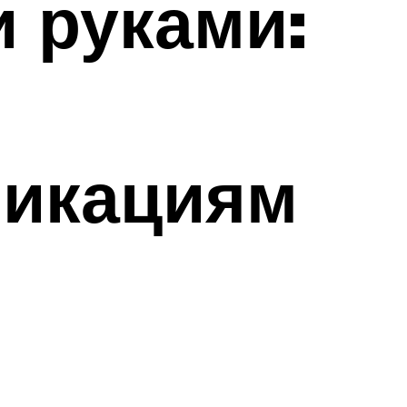
 руками:
никациям