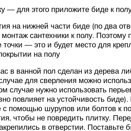
у — для этого приложите биде к пол
ия на нижней части биде (по два от
монтаж сантехники к полу. Поэтому п
е точки — это и будет место для кре
покрытии на полу
ас в ванной пол сделан из дерева л
 случае для сверления можно использ
аком случае нужно использовать перь
вно повлияет на устойчивость биде). 
е с помощью шурупов или болтов к п
тия, чтобы не повредить плитку. Пер
крепились в отверстии. Поставьте би