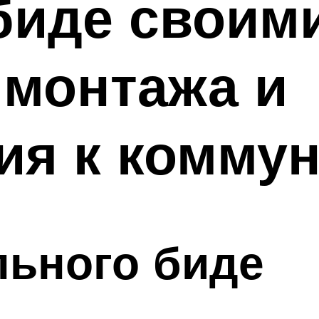
биде своими
 монтажа и
ия к комму
льного биде