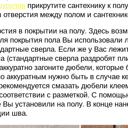
шурупов
прикрутите сантехнику к пол
 в отверстия между полом и сантехни
стия в покрытии на полу. Здесь возм
для покрытия пола Вы использовали л
артные сверла. Если же у Вас лежит 
 (стандартные сверла раздробят пли
 аккуратно загоните дюбели, которые
но аккуратным нужно быть в случае к
рекомендуется смазать дюбели клеем
 соответствии с разметкой. С помощ
е Вы установили на полу. В конце на
ции шва.