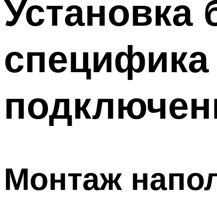
Установка 
Меню
специфика
подключен
Монтаж напо