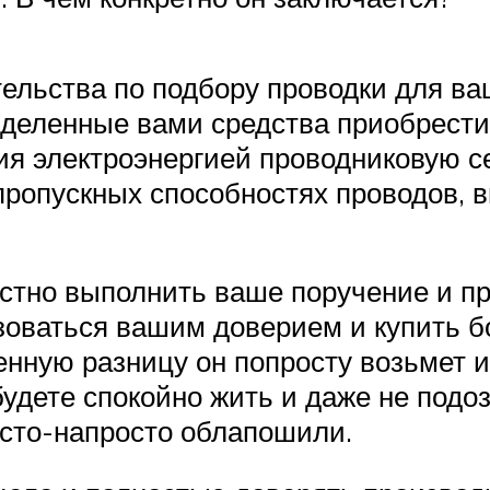
тельства по подбору проводки для ва
выделенные вами средства приобрес
я электроэнергией проводниковую се
пропускных способностях проводов, 
естно выполнить ваше поручение и п
зоваться вашим доверием и купить б
нную разницу он попросту возьмет и
будете спокойно жить и даже не подоз
осто-напросто облапошили.