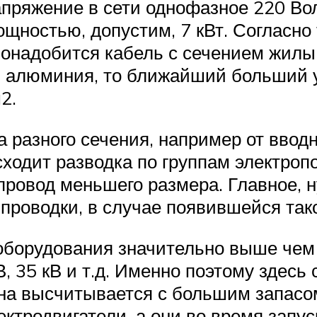
апряжение в сети однофазное 220 Во
ностью, допустим, 7 кВт. Согласно 
 понадобится кабель с сечением жил
з алюминия, то ближайший больший 
2.
 разного сечения, например от ввод
сходит разводка по группам электроп
провод меньшего размера. Главное, 
проводки, в случае появившейся так
борудования значительно выше чем 
В, 35 кВ и т.д. Именно поэтому здес
ина высчитывается с большим запасо
ктродвигатели, а они во время запус