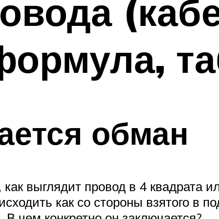
овода (кабе
формула, т
ается обман
 как выглядит провод в 4 квадрата ил
сходить как со стороны взятого в по
 В чем конкретно он заключается?