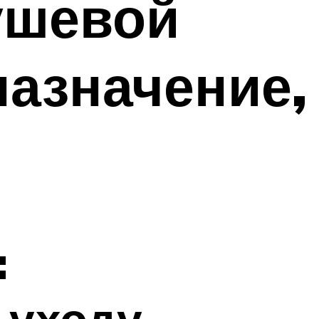
ушевой
назначение,
:
 уходу