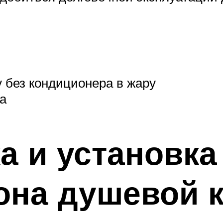
у без кондиционера в жару
а
а и установка
она душевой 