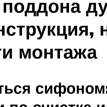
 поддона д
нструкция, 
ти монтажа
ться сифоном
 по очистке и