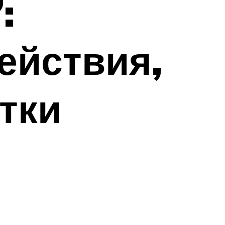
:
ействия,
тки