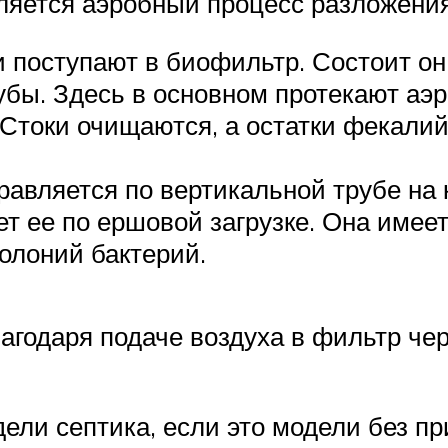
ляется аэробный процесс разложения
поступают в биофильтр. Состоит он 
убы. Здесь в основном протекают аэ
Стоки очищаются, а остатки фекали
равляется по вертикальной трубе на
т ее по ершовой загрузке. Она имее
олоний бактерий.
годаря подаче воздуха в фильтр чере
ли септика, если это модели без при