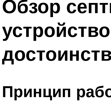
Обзор септ
Меню
устройство
достоинств
Принцип раб